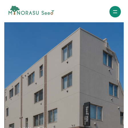
minorasu
seed