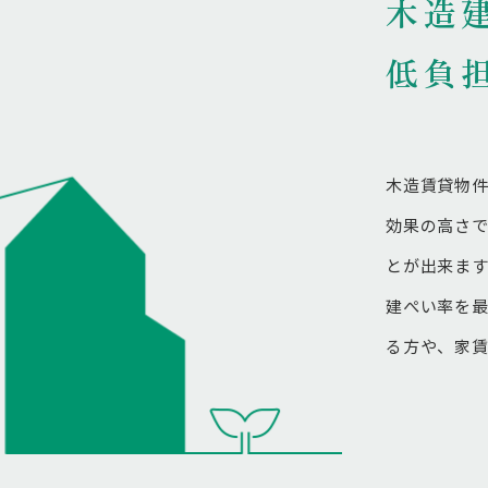
木造
低負
木造賃貸物
効果の高さ
とが出来ま
建ぺい率を
る方や、家