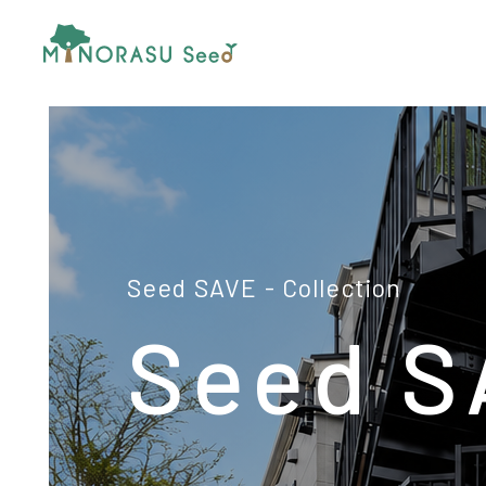
minorasu seed
Seed SAVE
- Collection
Seed S