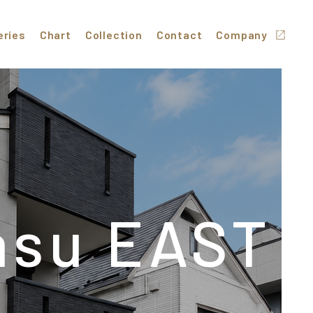
eries
Chart
Collection
Contact
Company
asu EAST