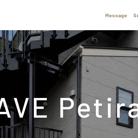
Message
S
AVE Petir